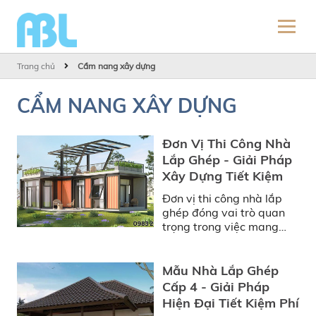
Trang chủ
Cẩm nang xây dựng
CẨM NANG XÂY DỰNG
Đơn Vị Thi Công Nhà
Lắp Ghép - Giải Pháp
Xây Dựng Tiết Kiệm
Đơn vị thi công nhà lắp
ghép đóng vai trò quan
trọng trong việc mang
đến những công trình chất
lượng. Không chỉ phù hợp
với nhà ở, mô hình này
Mẫu Nhà Lắp Ghép
còn được ứng dụng rộng
Cấp 4 - Giải Pháp
rãi cho văn phòng,
Hiện Đại Tiết Kiệm Phí
homestay và các công