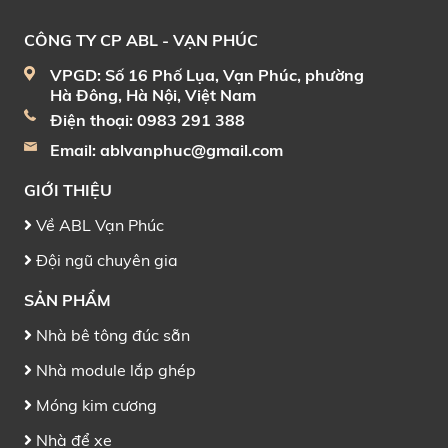
ngày càng trở thành xu
lắp ghép trở thành xu
hướng, đặc biệt phù hợp
hướng, quy trình thi công,
CÔNG TY CP ABL - VẠN PHÚC
với nhu cầu xây nhanh,
ưu điểm nổi bật và những
kết cấu vững chắc, và
lưu ý quan trọng khi xây
VPGD: Số 16 Phố Lụa, Vạn Phúc, phường
phong cách thiết kế hiện
dựng.
Hà Đông, Hà Nội, Việt Nam
đại.
Điện thoại: 0983 291 388
Email:
ablvanphuc@gmail.com
GIỚI THIỆU
Về ABL Vạn Phúc
Đội ngũ chuyên gia
SẢN PHẨM
Nhà bê tông đúc sẵn
Nhà module lắp ghép
Móng kim cương
Nhà để xe