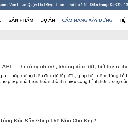
hường Vạn Phúc, Quận Hà Đông, Thành phố Hà Nội -
Điện thoại:
0983291
U
SẢN PHẨM
DỰ ÁN
CẨM NANG XÂY DỰNG
HỆ
BL - Thi công nhanh, không đào đất, tiết kiệm chi
iải pháp móng hiện đại, dễ lắp đặt, giúp tiết kiệm đáng kể t
, cho phép nhà thầu hoàn thành nhiều công trình hơn trong cù
 Tông Đúc Sẵn Ghép Thế Nào Cho Đẹp?