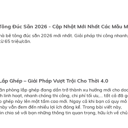
Tông Đúc Sẵn 2026 - Cập Nhật Mới Nhất Các Mẫu M
hà bê tông đúc sẵn 2026 mới nhất. Giải pháp thi công nhanh
từ 65 triệu/căn.
ắp Ghép – Giải Pháp Vượt Trội Cho Thời 4.0
văn phòng lắp ghép đang dần trở thành xu hướng mới cho do
h linh hoạt, nhanh chóng thi công, chi phí tối ưu,... tất cả đã
p ghép này lên một tầm cao mới. Ngay cả khi bạn có quy mô 
này vẫn đem đến nhiều lợi ích đáng kể. Trong bài viết này,
 chia sẻ với bạn những thông tin quan trọng, hữu ích về chủ
.