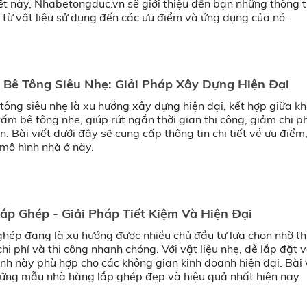
ết này, Nhabetongduc.vn sẽ giới thiệu đến bạn những thông ti
y, từ vật liệu sử dụng đến các ưu điểm và ứng dụng của nó.
Bê Tông Siêu Nhẹ: Giải Pháp Xây Dựng Hiện Đại
tông siêu nhẹ là xu hướng xây dựng hiện đại, kết hợp giữa k
ấm bê tông nhẹ, giúp rút ngắn thời gian thi công, giảm chi p
 Bài viết dưới đây sẽ cung cấp thông tin chi tiết về ưu điểm
 mô hình nhà ở này.
p Ghép - Giải Pháp Tiết Kiệm Và Hiện Đại
hép đang là xu hướng được nhiều chủ đầu tư lựa chọn nhờ th
 chi phí và thi công nhanh chóng. Với vật liệu nhẹ, dễ lắp đặt v
h này phù hợp cho các không gian kinh doanh hiện đại. Bài 
những mẫu nhà hàng lắp ghép đẹp và hiệu quả nhất hiện nay.