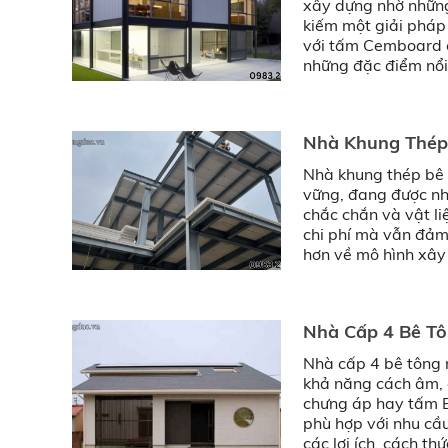
xây dựng nhờ những 
kiếm một giải pháp 
với tấm Cemboard c
những đặc điểm nổi
Nhà Khung Thép 
Nhà khung thép bê t
vững, đang được nhi
chắc chắn và vật li
chi phí mà vẫn đảm 
hơn về mô hình xây
Nam.
Nhà Cấp 4 Bê Tô
Nhà cấp 4 bê tông n
khả năng cách âm, c
chưng áp hay tấm E
phù hợp với nhu cầu 
các lợi ích, cách th