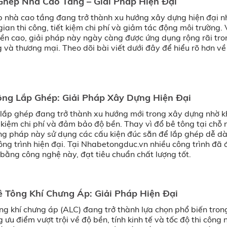
hép Nhà Cao Tầng – Giải Pháp Hiện Đại
 nhà cao tầng đang trở thành xu hướng xây dựng hiện đại n
ian thi công, tiết kiệm chi phí và giảm tác động môi trường. V
bền cao, giải pháp này ngày càng được ứng dụng rộng rãi tro
 và thương mại. Theo dõi bài viết dưới đây để hiểu rõ hơn v
ng Lắp Ghép: Giải Pháp Xây Dựng Hiện Đại
lắp ghép đang trở thành xu hướng mới trong xây dựng nhờ 
t kiệm chi phí và đảm bảo độ bền. Thay vì đổ bê tông tại chỗ 
ng pháp này sử dụng các cấu kiện đúc sẵn để lắp ghép dễ d
công trình hiện đại. Tại Nhabetongduc.vn nhiều công trình đã 
bằng công nghệ này, đạt tiêu chuẩn chất lượng tốt.
 Tông Khí Chưng Áp: Giải Pháp Hiện Đại
ng khí chưng áp (ALC) đang trở thành lựa chọn phổ biến tron
ưu điểm vượt trội về độ bền, tính kinh tế và tốc độ thi công