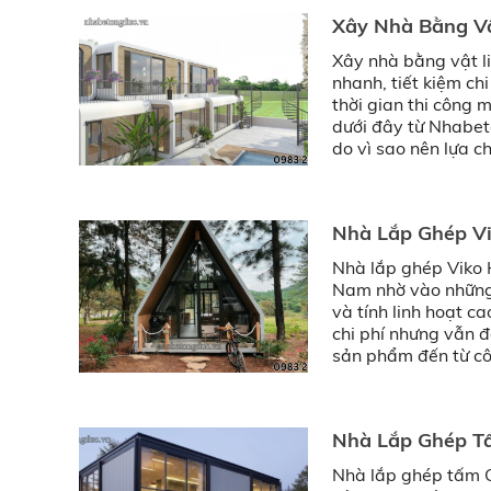
Xây Nhà Bằng Vậ
Xây nhà bằng vật l
nhanh, tiết kiệm ch
thời gian thi công m
dưới đây từ Nhabeto
do vì sao nên lựa c
Nhà Lắp Ghép Vi
Nhà lắp ghép Viko 
Nam nhờ vào những ư
và tính linh hoạt c
chi phí nhưng vẫn 
sản phẩm đến từ cô
gian sống hiệu quả
Nhà Lắp Ghép Tấ
Nhà lắp ghép tấm 