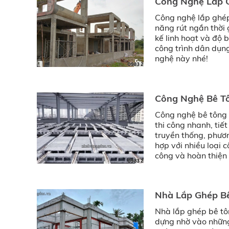
Công Nghệ Lắp G
Công nghệ lắp ghép
năng rút ngắn thời g
kế linh hoạt và độ 
công trình dân dụng
nghệ này nhé!
Công Nghệ Bê Tô
Công nghệ bê tông 
thi công nhanh, tiế
truyền thống, phươ
hợp với nhiều loại 
công và hoàn thiện 
Nhà Lắp Ghép Bê
Nhà lắp ghép bê tô
dựng nhờ vào những 