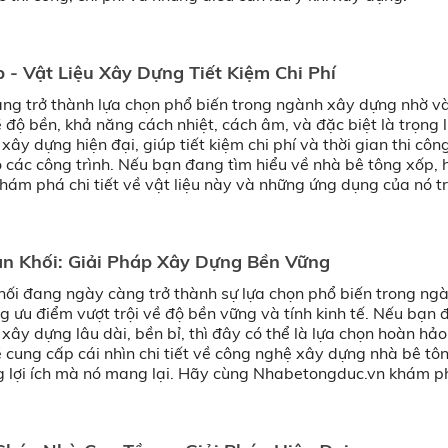
 - Vật Liệu Xây Dựng Tiết Kiệm Chi Phí
ng trở thành lựa chọn phổ biến trong ngành xây dựng nhờ v
ề độ bền, khả năng cách nhiệt, cách âm, và đặc biệt là trọng 
 xây dựng hiện đại, giúp tiết kiệm chi phí và thời gian thi cô
o các công trình. Nếu bạn đang tìm hiểu về nhà bê tông xốp,
ám phá chi tiết về vật liệu này và những ứng dụng của nó t
n Khối: Giải Pháp Xây Dựng Bền Vững
hối đang ngày càng trở thành sự lựa chọn phổ biến trong ng
 ưu điểm vượt trội về độ bền vững và tính kinh tế. Nếu bạn 
xây dựng lâu dài, bền bỉ, thì đây có thể là lựa chọn hoàn hảo
ẽ cung cấp cái nhìn chi tiết về công nghệ xây dựng nhà bê tô
ng lợi ích mà nó mang lại. Hãy cùng Nhabetongduc.vn khám 
y.