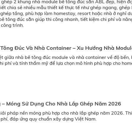
ghép 2 khung nhà module bê tông đúc sẵn ABL đẹp, hiện đại
iết chia sẻ nhiều mẫu thiết kế thực tế như ghép ngang, ghép 
à ghép tầng, phù hợp làm homestay, resort hoặc nhà ở nghỉ d
 tông đúc sẵn giúp thi công nhanh, tiết kiệm chi phí và nân
 công trình.
 Tông Đúc Và Nhà Container – Xu Hướng Nhà Modul
ệt giữa nhà bê tông đúc module và nhà container về độ bền,
hi phí và tính thẩm mỹ để lựa chọn mô hình phù hợp cho hom
 – Móng Sử Dụng Cho Nhà Lắp Ghép Năm 2026
iải pháp nền móng phù hợp cho nhà lắp ghép năm 2026. Thi
i phí, đáp ứng quy chuẩn xây dựng Việt Nam.