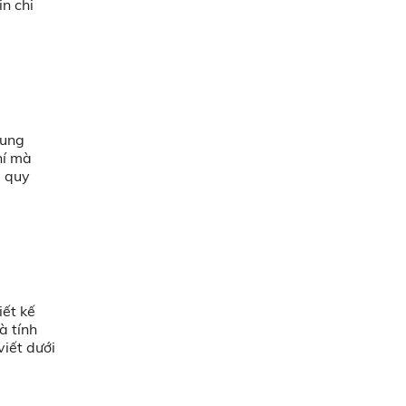
n chi
hung
hí mà
, quy
iết kế
à tính
viết dưới