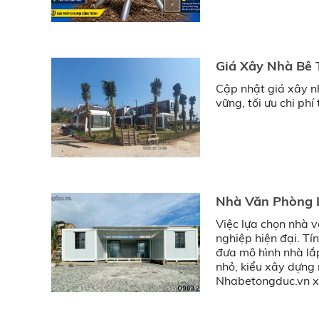
Giá Xây Nhà Bê 
Cập nhật giá xây n
vững, tối ưu chi phí 
Nhà Văn Phòng L
Việc lựa chọn nhà 
nghiệp hiện đại. Tín
đưa mô hình nhà lắ
nhỏ, kiểu xây dựng 
Nhabetongduc.vn xin
văn phòng lắp ghép