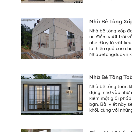
Nhà Bê Tông Xốp
Nhà bê tông xốp đa
ưu điểm vượt trội v
nhẹ. Đây là vật liệu
lại hiệu quả cao ch
Nhabetongduc.vn kh
dựng.
Nhà Bê Tông Toà
Nhà bê tông toàn k
dựng, nhờ vào những
kiếm một giải pháp 
bạn. Bài viết này s
khối, cùng với nhữ
về phương pháp nà