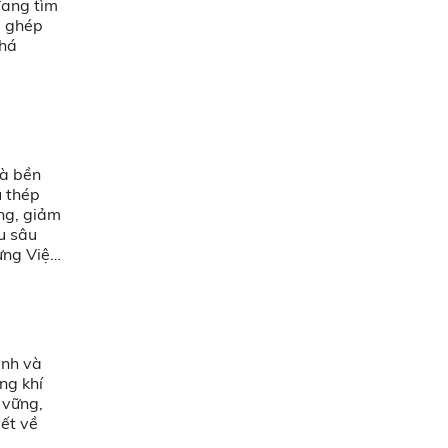
đang tìm
p ghép
phá
và bền
u thép
ông, giảm
u sâu
ựng Việt
anh và
ng khí
 vững,
iết về