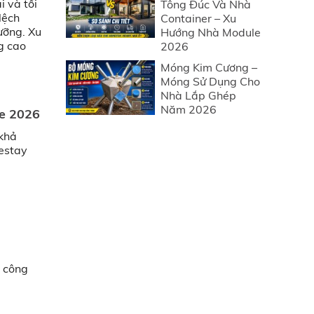
 và tối
Tông Đúc Và Nhà
lệch
Container – Xu
ưỡng. Xu
Hướng Nhà Module
g cao
2026
Móng Kim Cương –
Móng Sử Dụng Cho
Nhà Lắp Ghép
Năm 2026
e 2026
 khả
estay
 công