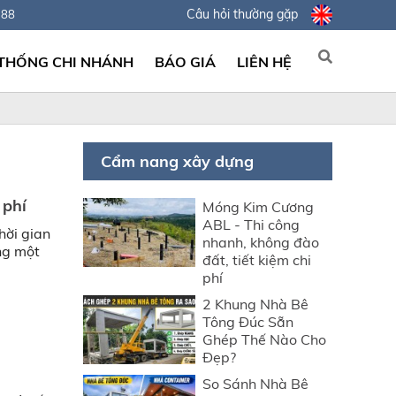
Câu hỏi thường gặp
388
 THỐNG CHI NHÁNH
BÁO GIÁ
LIÊN HỆ
Cẩm nang xây dựng
 phí
Móng Kim Cương
ABL - Thi công
hời gian
nhanh, không đào
ng một
đất, tiết kiệm chi
phí
2 Khung Nhà Bê
Tông Đúc Sẵn
Ghép Thế Nào Cho
Đẹp?
So Sánh Nhà Bê