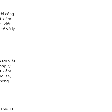
thi công
t kiệm
i viết
 tế và lý
tại Việt
hợp lý
t kiệm
House,
không
g ngành