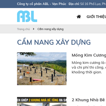
Công ty cổ phần ABL - Vạn Phúc
Địa chỉ:
Số 16 Phố Lụa, P
GIỚI THIỆ
Trang chủ
Cẩm nang xây dựng
CẨM NANG XÂY DỰNG
Móng Kim Cương A
Móng kim cương là g
và chi phí thi công
khoảng thời gian.
2 Khung Nhà Bê