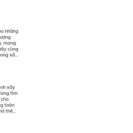
ào những
lượng
ng, mang
 hãy cùng
rong xây
ành xây
đang tìm
 cho
ng toàn
phá thêm