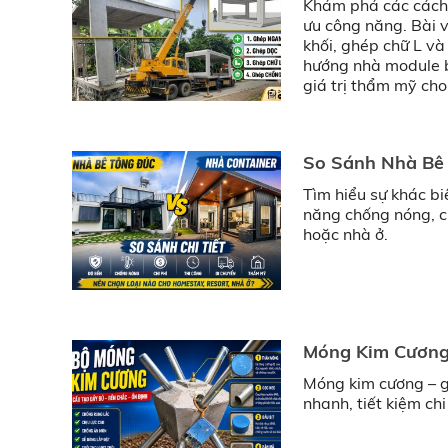
Khám phá các cách 
ưu công năng. Bài v
khối, ghép chữ L v
hướng nhà module bê
giá trị thẩm mỹ cho
So Sánh Nhà Bê
Tìm hiểu sự khác bi
năng chống nóng, c
hoặc nhà ở.
Móng Kim Cương
Móng kim cương – g
nhanh, tiết kiệm ch