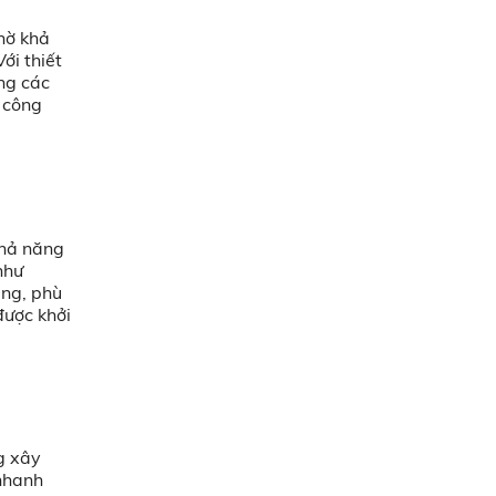
hờ khả
ới thiết
ng các
ề công
khả năng
như
àng, phù
được khởi
g xây
 nhanh