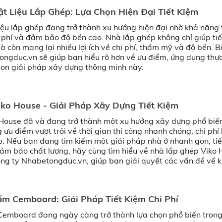
t Liệu Lắp Ghép: Lựa Chọn Hiện Đại Tiết Kiệm
iệu lắp ghép đang trở thành xu hướng hiện đại nhờ khả năng 
i phí và đảm bảo độ bền cao. Nhà lắp ghép không chỉ giúp tiế
à còn mang lại nhiều lợi ích về chi phí, thẩm mỹ và độ bền. Bà
ngduc.vn sẽ giúp bạn hiểu rõ hơn về ưu điểm, ứng dụng thực
họn giải pháp xây dựng thông minh này.
ko House - Giải Pháp Xây Dựng Tiết Kiệm
House đã và đang trở thành một xu hướng xây dựng phổ biến 
u điểm vượt trội về thời gian thi công nhanh chóng, chi phí 
ao. Nếu bạn đang tìm kiếm một giải pháp nhà ở nhanh gọn, tiế
đảm bảo chất lượng, hãy cùng tìm hiểu về nhà lắp ghép Viko 
ng ty Nhabetongduc.vn, giúp bạn giải quyết các vấn đề về 
 và bền vững.
m Cemboard: Giải Pháp Tiết Kiệm Chi Phí
Cemboard đang ngày càng trở thành lựa chọn phổ biến tron