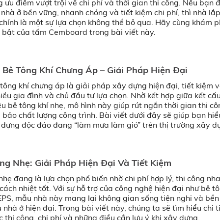
ưu điểm vượt trội về chi phí và thời gian thi công. Nếu bạn 
nhà ở bền vững, nhanh chóng và tiết kiệm chi phí, thì nhà lắ
hính là một sự lựa chọn không thể bỏ qua. Hãy cùng khám 
 bật của tấm Cemboard trong bài viết này.
Bê Tông Khí Chưng Áp – Giải Pháp Hiện Đại
ông khí chưng áp là giải pháp xây dựng hiện đại, tiết kiệm 
ều gia đình và chủ đầu tư lựa chọn. Nhờ kết hợp giữa kết cấ
ệu bê tông khí nhẹ, mô hình này giúp rút ngắn thời gian thi c
bảo chất lượng công trình. Bài viết dưới đây sẽ giúp bạn hiể
 dựng độc đáo đang “làm mưa làm gió” trên thị trường xây d
ng Nhẹ: Giải Pháp Hiện Đại Và Tiết Kiệm
hẹ đang là lựa chọn phổ biến nhờ chi phí hợp lý, thi công nh
ách nhiệt tốt. Với sự hỗ trợ của công nghệ hiện đại như bê tô
PS, mẫu nhà này mang lại không gian sống tiện nghi và bền
nhà ở hiện đại. Trong bài viết này, chúng ta sẽ tìm hiểu chi t
ức thi công, chi phí và những điều cần lưu ý khi xây dựng.