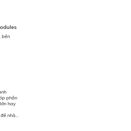
odules
, bền
anh
 góp phần
lớn hay
 đề nhà