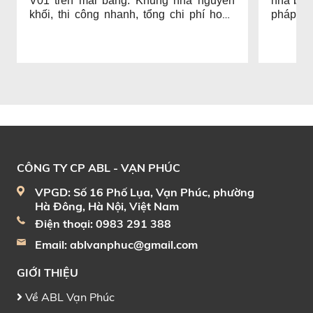
V01 trên mái bằng. Khung nhà nguyên
nhà bê 
khối, thi công nhanh, tổng chi phí hoàn
pháp bi
thiện khoảng 250 triệu/module.
nhanh. H
CÔNG TY CP ABL - VẠN PHÚC
VPGD: Số 16 Phố Lụa, Vạn Phúc, phường
Hà Đông, Hà Nội, Việt Nam
Điện thoại: 0983 291 388
Email:
ablvanphuc@gmail.com
GIỚI THIỆU
Về ABL Vạn Phúc