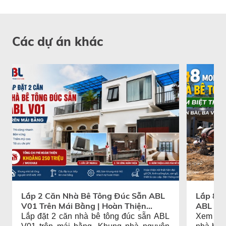
Các dự án khác
Lắp 2 Căn Nhà Bê Tông Đúc Sẵn ABL
Lắp 8 M
V01 Trên Mái Bằng | Hoàn Thiện
ABL Tại
Khoảng 250 Triệu/Module
Lắp đặt 2 căn nhà bê tông đúc sẵn ABL
Xem thự