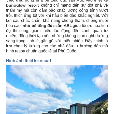
Việc ứng dụng nhà bê tông đúc sẵn ABL vào thiết kế
bungalow resort
không chỉ mang đến sự đột phá về
thẩm mỹ mà còn đảm bảo chất lượng công trình vượt
trội, thích ứng tốt với khí hậu biển đảo khắc nghiệt. Với
kết cấu chắc chắn, khả năng chống thấm, chống muối
nhà bê tông đúc sẵn ABL
hóa cao,
giúp tối ưu hóa tiến
độ thi công, giảm thiểu tác động đến cảnh quan tự
nhiên, đồng thời tạo nên những không gian nghỉ dưỡng
sang trọng, tinh tế, gần gũi với thiên nhiên. Đây chính là
lựa chọn lý tưởng cho các nhà đầu tư hướng đến mô
hình resort chuẩn quốc tế tại Phú Quốc.
Hình ảnh thiết kế resort